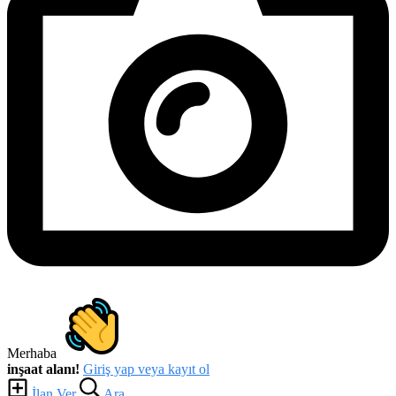
üzerinden hızlıca ulaşabilmektedir.
Kurumsal Proje İhaleleri, Malzeme Tedarik Talepleri ve
Altyapı Yatırımları
B2B ölçekte iş hacmi yaratmak isteyen hazır beton santralleri,
iskele kiralama şirketleri, hafriyatçılar ve anahtar teslim konut
müteahhitlik firmaları, Talep & Teklif modülümüz üzerinden resmi
tedarik süreçlerine dahil olur. Böylece hem bireysel iş gücü arayan
ustalar hem de büyük ölçekli yatırım kovalayan taahhüt şirketleri
kendileri için en doğru indeksleme yapısına doğrudan ulaşır.
MÜTEAHHITLIK & İHALELER
İstanbul Müteahhitlik İhaleleri
Ankara Proje Talepleri
İzmir İnşaat İhaleleri
Bursa Proje İhaleleri
Merhaba
Denizli Malzeme Talepleri
inşaat alanı!
Giriş yap veya kayıt ol
Kocaeli İhale ve Projeler
İlan Ver
Ara