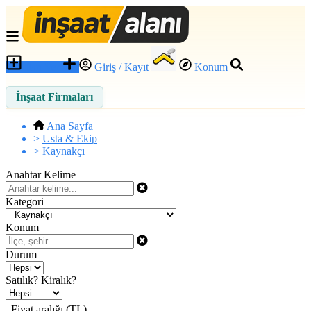
İlan Ver
Giriş / Kayıt
Konum
İnşaat Firmaları
Ana Sayfa
>
Usta & Ekip
>
Kaynakçı
Anahtar Kelime
Kategori
Konum
Durum
Satılık? Kiralık?
Fiyat aralığı (TL)