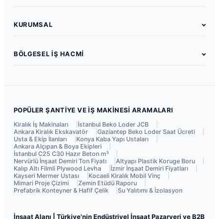
Proje, Mimarlık & Mühendislik
Temel, Hafriyat & Yıkım
KURUMSAL
Kaba İnşaat Malzemeleri
→ Ücretsiz İlan Yayınla
Usta, Ekip & Taşeron
Hakkımızda
BÖLGESEL İŞ HACMİ
Elektrik, Mekanik & Enerji
Platform Nasıl Çalışır?
İstanbul Kiralık İş Makinaları
İnce İnşaat & İç Mekan
Kurumsal Üyelik & Vitrin
Ankara Kiralık Ekskavatör
Çatı, Cephe & Yalıtım
Sıkça Sorulan Sorular
İzmir Hazır Beton Fiyatları
Asansör & Dikey Taşıma
Sektör Blogu & Rehberler
Bursa Kaba Yapı Taşeronu
POPÜLER ŞANTIYE VE İŞ MAKINESI ARAMALARI
Kiralık İş Makineleri
İletişim
Konya Yevmiyeli Usta İlanları
Kiralık İş Makinaları
İstanbul Beko Loder JCB
Çelik Yapı & Prefabrik
Ankara Kiralık Ekskavatör
Gaziantep Beko Loder Saat Ücreti
Kariyer
Kocaeli Kiralık Vinç
Usta & Ekip İlanları
Konya Kaba Yapı Ustaları
Şantiye & İş Güvenliği (İSG)
Ankara Alçıpan & Boya Ekipleri
Antalya Müteahhitlik İhaleleri
İstanbul C25 C30 Hazır Beton m³
Talep & Teklif İlanları
Nervürlü İnşaat Demiri Ton Fiyatı
Altyapı Plastik Koruge Boru
Kalıp Altı Filmli Plywood Levha
İzmir İnşaat Demiri Fiyatları
Kayseri Mermer Ustası
Kocaeli Kiralık Mobil Vinç
Mimari Proje Çizimi
Zemin Etüdü Raporu
Prefabrik Konteyner & Hafif Çelik
Su Yalıtımı & İzolasyon
İnşaat Alanı | Türkiye'nin Endüstriyel İnşaat Pazaryeri ve B2B