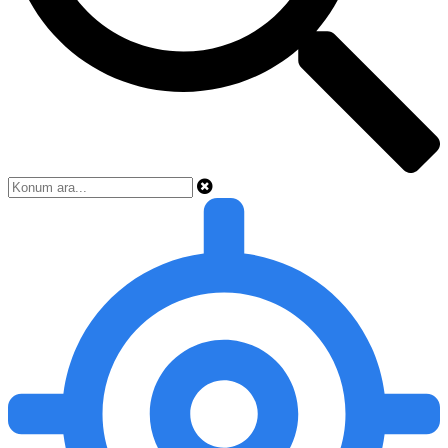
KIRALIK / SATILIK İŞ MAKINESI
Kiralık İş Makinaları
İstanbul Kiralık Ekskavatör
Ankara Kiralık Mobil Vinç
İzmir Beko Loder JCB
Gaziantep Dozer & Greyder
Kayseri Forklift Kiralama