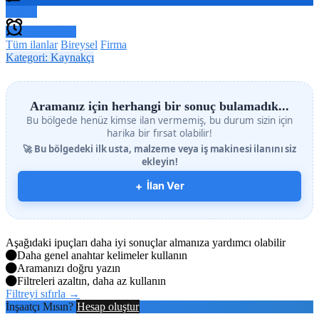
Filtrele
Bildirim Al
Tüm ilanlar
Bireysel
Firma
Kategori: Kaynakçı
Aramanız için herhangi bir sonuç bulamadık...
Bu bölgede henüz kimse ilan vermemiş, bu durum sizin için
harika bir fırsat olabilir!
🚀 Bu bölgedeki ilk usta, malzeme veya iş makinesi ilanını siz
ekleyin!
+
İlan Ver
Aşağıdaki ipuçları daha iyi sonuçlar almanıza yardımcı olabilir
Daha genel anahtar kelimeler kullanın
Aramanızı doğru yazın
Filtreleri azaltın, daha az kullanın
Filtreyi sıfırla →
İnşaatçı Mısın?
Hesap oluştur